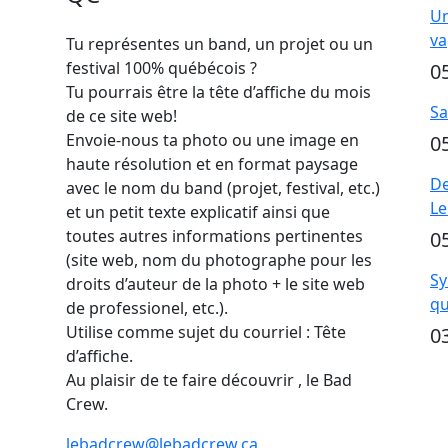
Un
va
Tu représentes un band, un projet ou un
festival 100% québécois ?
0
Tu pourrais être la tête d’affiche du mois
Sa
de ce site web!
Envoie-nous ta photo ou une image en
0
haute résolution et en format paysage
De
avec le nom du band (projet, festival, etc.)
Le
et un petit texte explicatif ainsi que
toutes autres informations pertinentes
0
(site web, nom du photographe pour les
Sy
droits d’auteur de la photo + le site web
qu
de professionel, etc.).
Utilise comme sujet du courriel : Tête
0
d’affiche.
Au plaisir de te faire découvrir , le Bad
Crew.
lebadcrew@lebadcrew.ca