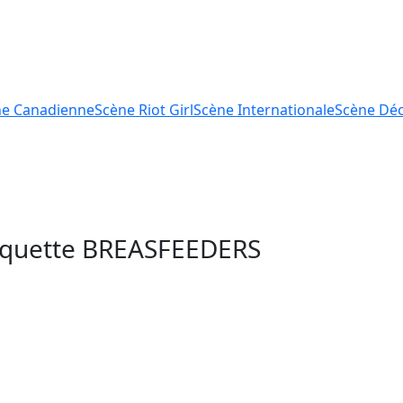
ne
Canadienne
Scène
Riot Girl
Scène
Internationale
Scène
Déc
tiquette
BREASFEEDERS