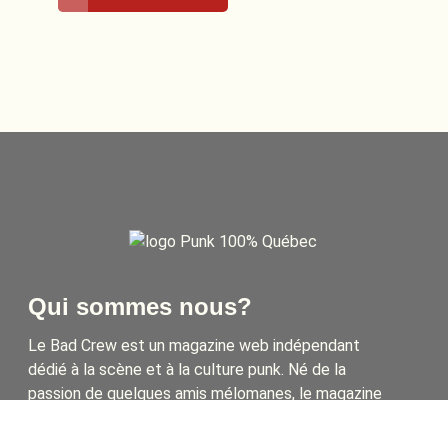
Date de sortie : 27 juillet 2026
Slam disques/Hell for Breakfast
Qui sommes nous?
Le Bad Crew est un magazine web indépendant
dédié à la scène et à la culture punk. Né de la
passion de quelques amis mélomanes, le magazine
vise à promouvoir autant la scène locale
qu’internationale. À travers des critiques de