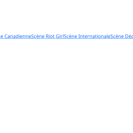
ne
Canadienne
Scène
Riot Girl
Scène
Internationale
Scène
Déc