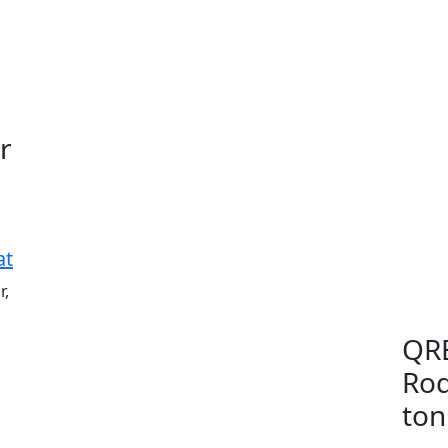
r
at
r,
QRB
Rod
ton