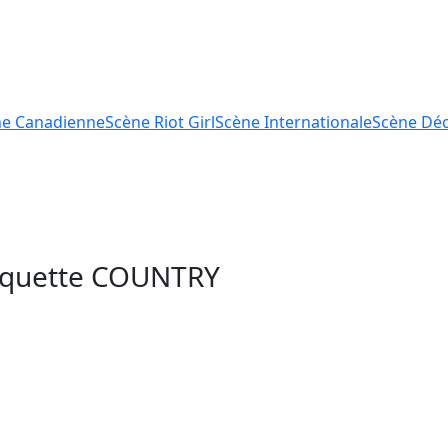
ne
Canadienne
Scène
Riot Girl
Scène
Internationale
Scène
Déc
tiquette
COUNTRY