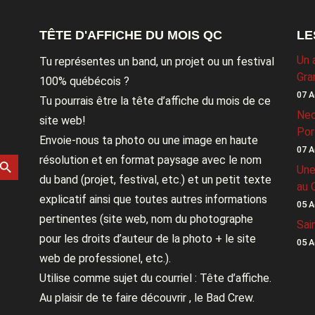
TÊTE D'AFFICHE DU MOIS QC
LE
Un 
Tu représentes un band, un projet ou un festival
Gra
100% québécois ?
07 A
Tu pourrais être la tête d’affiche du mois de ce
Nec
site web!
Por
Envoie-nous ta photo ou une image en haute
07 A
rch Button
résolution et en format paysage avec le nom
Une
du band (projet, festival, etc.) et un petit texte
au 
explicatif ainsi que toutes autres informations
05 A
pertinentes (site web, nom du photographe
Sai
pour les droits d’auteur de la photo + le site
05 A
web de professionel, etc.).
Utilise comme sujet du courriel : Tête d’affiche.
Au plaisir de te faire découvrir , le Bad Crew.