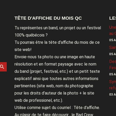
TÊTE D'AFFICHE DU MOIS QC
LE
Une
Tu représentes un band, un projet ou un festival
au 
100% québécois ?
05 A
Tu pourrais être la tête d’affiche du mois de ce
Sai
site web!
05 A
Envoie-nous ta photo ou une image en haute
Des
rch Button
résolution et en format paysage avec le nom
Fes
du band (projet, festival, etc.) et un petit texte
05 A
explicatif ainsi que toutes autres informations
Sym
pertinentes (site web, nom du photographe
ref
pour les droits d’auteur de la photo + le site
03 A
web de professionel, etc.).
Utilise comme sujet du courriel : Tête d’affiche.
Au plaisir de te faire découvrir , le Bad Crew.