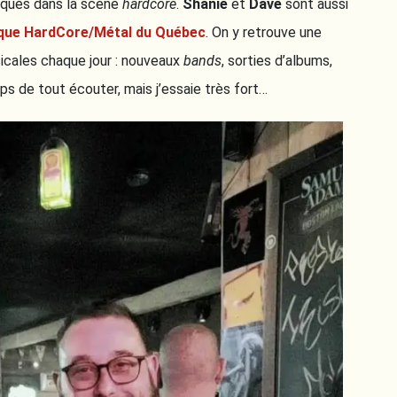
liqués dans la scène
hardcore
.
Shanie
et
Dave
sont aussi
que HardCore/Métal du Québec
. On y retrouve une
cales chaque jour : nouveaux
bands
, sorties d’albums,
mps de tout écouter, mais j’essaie très fort…