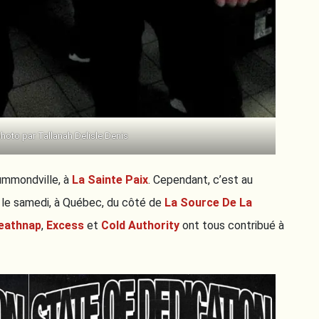
hoto par Tallanah Delisle Denis
ummondville, à
La Sainte Paix
. Cependant, c’est au
r le samedi, à Québec, du côté de
La Source De La
eathnap
,
Excess
et
Cold Authority
ont tous contribué à