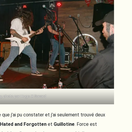
ty, photo par Hugo X Savard
 que j’ai pu constater et j’ai seulement trouvé deux
Hated and Forgotten
et
Guillotine
. Force est