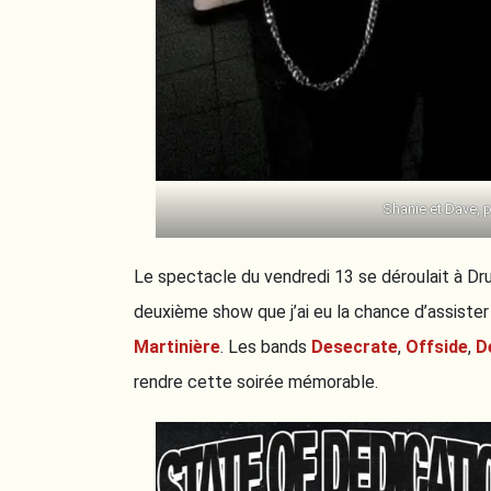
Shanie et Dave, p
Le spectacle du vendredi 13 se déroulait à Dr
deuxième show que j’ai eu la chance d’assiste
Martinière
. Les bands
Desecrate
,
Offside
,
D
rendre cette soirée mémorable.