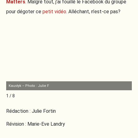
Matters
. Malgré tout, j’ai fouillé le Facebook du groupe
pour dégoter ce
petit vidéo
. Alléchant, n’est-ce pas?
Kaustyk – Photo : Julie F
Ma
1 / 8
Rédaction : Julie Fortin
Révision : Marie-Eve Landry