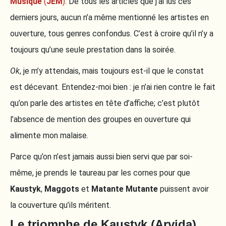
Musique
(
JEM
)
. De tous les articles que j’ai lus ces
derniers jours, aucun n’a même mentionné les artistes en
ouverture, tous genres confondus. C’est à croire qu’il n’y a
toujours qu’une seule prestation dans la soirée.
Ok
, je m’y attendais, mais toujours est-il que le constat
est décevant. Entendez-moi bien : je n’ai rien contre le fait
qu’on parle des artistes en tête d’affiche; c’est plutôt
l’absence de mention des groupes en ouverture qui
alimente mon malaise.
Parce qu’on n’est jamais aussi bien servi que par soi-
même, je prends le taureau par les cornes pour que
Kaustyk
,
Maggots
et
Matante Mutante
puissent avoir
la couverture qu’ils méritent.
Le triomphe de Kaustyk (Arvida)