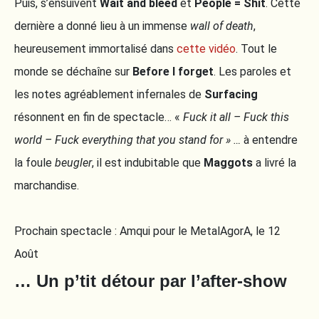
Puis, s’ensuivent
Wait and bleed
et
People = Shit
. Cette
dernière a donné lieu à un immense
wall of death
,
heureusement immortalisé dans
cette vidéo
. Tout le
monde se déchaîne sur
Before I forget
. Les paroles et
les notes agréablement infernales de
Surfacing
résonnent en fin de spectacle… «
Fuck it all – Fuck this
world – Fuck everything that you stand for » …
à entendre
la foule
beugler
, il est indubitable que
Maggots
a livré la
marchandise.
Prochain spectacle : Amqui pour le MetalAgorA, le 12
Août
… Un p’tit détour par l’after-show