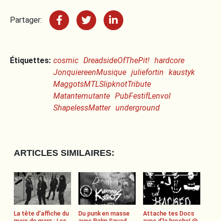
Partager:
Étiquettes:
cosmic
DreadsideOfThePit!
hardcore
JonquiereenMusique
juliefortin
kaustyk
MaggotsMTLSlipknotTribute
Matantemutante
PubFestifLenvol
ShapelessMatter
underground
ARTICLES SIMILAIRES:
La tête d’affiche du
Du punk en masse
Attache tes Docs
mois de mars : Les
avec Balm Squad
avec d’la broche! @