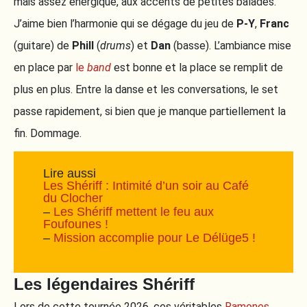
mais assez énergique, aux accents de petites balades.
J’aime bien l’harmonie qui se dégage du jeu de
P-Y
,
Franc
(guitare) de
Phill
(
drums
) et
Dan
(basse). L’ambiance mise
en place par
le
band
est bonne et la place se remplit de
plus en plus. Entre la danse et les conversations, le set
passe rapidement, si bien que je manque partiellement la
fin. Dommage.
Lire aussi
Les Shériff : Intimité d’un soir au Café
du Clocher
–
Les Shériff mettent le feu aux
Foufounes !
–
Mission accomplie pour Le Délüge5 !
Les légendaires Shériff
Lors de cette tournée 2026, ces véritables
Ramones