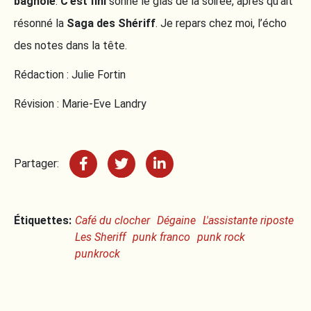
bagnole
.
C’est fini
sonne le glas de la soirée, après qu’ait
résonné la
Saga des Shériff
. Je repars chez moi, l’écho
des notes dans la tête.
Rédaction : Julie Fortin
Révision : Marie-Eve Landry
Partager:
Étiquettes:
Café du clocher
Dégaine
L'assistante riposte
Les Sheriff
punk franco
punk rock
punkrock