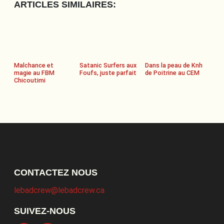
ARTICLES SIMILAIRES:
Malchance et
Satanic Surfers aux
Dans la peau de Knh
magie au FBM
Foufs, juste parfait
de Poitrine au CEM
Chicoutimi
CONTACTEZ NOUS
lebadcrew@lebadcrew.ca
SUIVEZ-NOUS