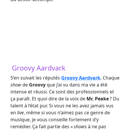
Crédit photo Mélissa Magne
Groovy Aardvark
S’en suivait les réputés
Groovy Aardvark
. Chaque
show
de
Groovy
que j’ai vu dans ma vie a été
intense et réussi. Ce sont des professionnels et
ça paraît. Et quoi dire de la voix de
Mr. Peake
? Du
talent à l’état pur. Si vous ne les avez jamais vus
en
live
, même si vous n’aimez pas ce genre de
musique, je vous conseille fortement d’y
remédier. Ça fait partie des «
show
s à ne pas