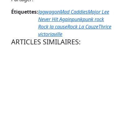
Étiquettes:
lagwagon
Mad Caddies
Major Lee
Never Hit Again
punk
punk rock
Rock la cause
Rock La Cauze
Thrice
victoriaville
ARTICLES SIMILAIRES: