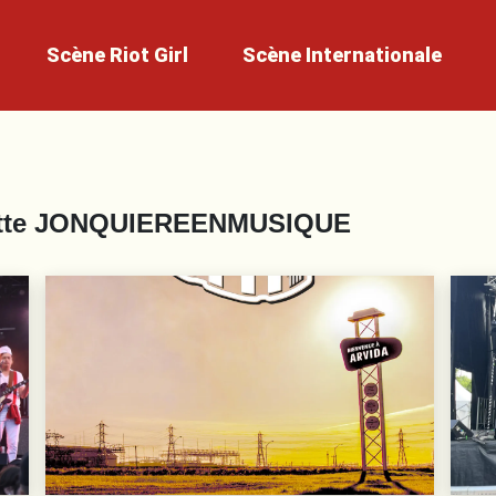
Scène
Riot Girl
Scène
Internationale
tte
JONQUIEREENMUSIQUE