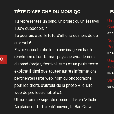
TÊTE D'AFFICHE DU MOIS QC
LE
Un 
Tu représentes un band, un projet ou un festival
Gra
100% québécois ?
07 A
Tu pourrais être la tête d’affiche du mois de ce
Nec
site web!
Por
Envoie-nous ta photo ou une image en haute
07 A
rch Button
résolution et en format paysage avec le nom
Une
du band (projet, festival, etc.) et un petit texte
au 
explicatif ainsi que toutes autres informations
05 A
pertinentes (site web, nom du photographe
Sai
pour les droits d’auteur de la photo + le site
05 A
web de professionel, etc.).
Utilise comme sujet du courriel : Tête d’affiche.
Au plaisir de te faire découvrir , le Bad Crew.