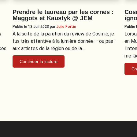
Prendre le taureau par les cornes :
Cosm
Maggots et Kaustyk @ JEM
igno
Publié le 13 Juil 2023
par
Julie Fortin
Publié 
s
À la suite de la parution du review de Cosmic, je
Lorsq
fus très attentive à la lumière donnée – ou pas –
en Mus
ses
aux artistes de la région ou de la…
l’inte
me lâ
Continuer la lecture
Co