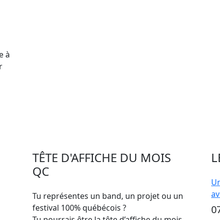
e à
r
TÊTE D'AFFICHE DU MOIS
L
QC
Un
av
Tu représentes un band, un projet ou un
festival 100% québécois ?
0
Tu pourrais être la tête d’affiche du mois