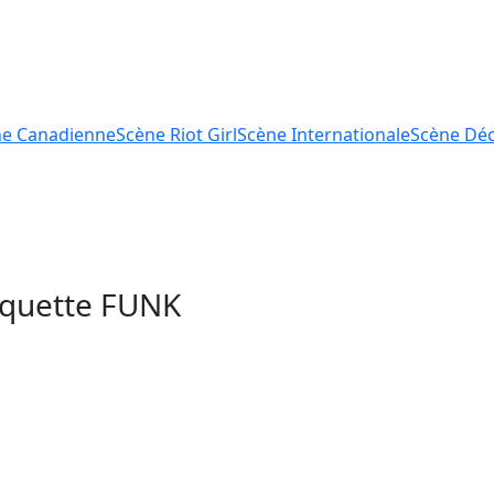
ne
Canadienne
Scène
Riot Girl
Scène
Internationale
Scène
Déc
tiquette
FUNK