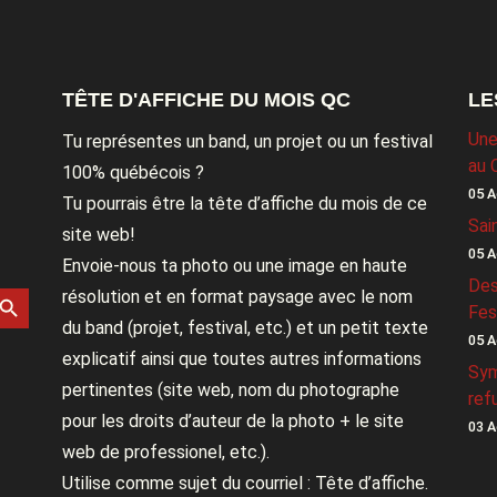
TÊTE D'AFFICHE DU MOIS QC
LE
Une
Tu représentes un band, un projet ou un festival
au 
100% québécois ?
05 A
Tu pourrais être la tête d’affiche du mois de ce
Sai
site web!
05 A
Envoie-nous ta photo ou une image en haute
Des
rch Button
résolution et en format paysage avec le nom
Fes
du band (projet, festival, etc.) et un petit texte
05 A
explicatif ainsi que toutes autres informations
Sym
pertinentes (site web, nom du photographe
ref
pour les droits d’auteur de la photo + le site
03 A
web de professionel, etc.).
Utilise comme sujet du courriel : Tête d’affiche.