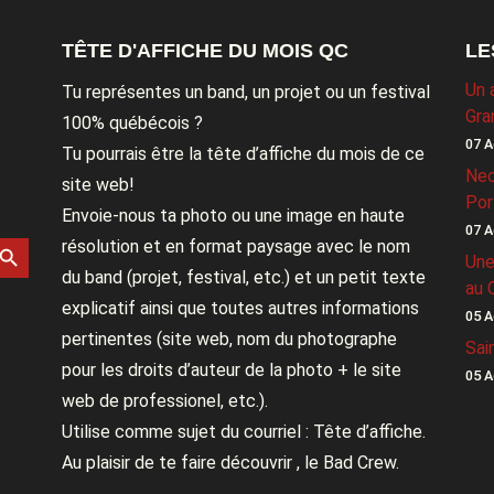
TÊTE D'AFFICHE DU MOIS QC
LE
Un 
Tu représentes un band, un projet ou un festival
Gra
100% québécois ?
07 A
Tu pourrais être la tête d’affiche du mois de ce
Nec
site web!
Por
Envoie-nous ta photo ou une image en haute
07 A
rch Button
résolution et en format paysage avec le nom
Une
du band (projet, festival, etc.) et un petit texte
au 
explicatif ainsi que toutes autres informations
05 A
pertinentes (site web, nom du photographe
Sai
pour les droits d’auteur de la photo + le site
05 A
web de professionel, etc.).
Utilise comme sujet du courriel : Tête d’affiche.
Au plaisir de te faire découvrir , le Bad Crew.