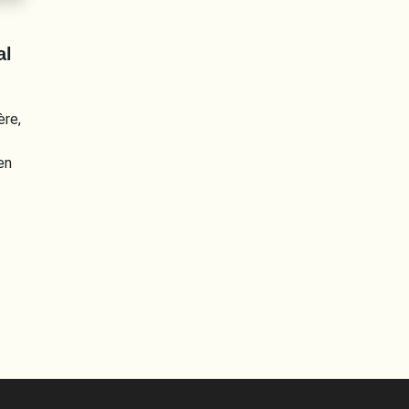
al
ère,
en