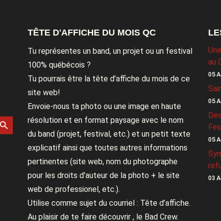
TÊTE D'AFFICHE DU MOIS QC
LE
Une
Tu représentes un band, un projet ou un festival
au 
100% québécois ?
05 A
Tu pourrais être la tête d’affiche du mois de ce
Sai
site web!
05 A
Envoie-nous ta photo ou une image en haute
Des
rch Button
résolution et en format paysage avec le nom
Fes
du band (projet, festival, etc.) et un petit texte
05 A
explicatif ainsi que toutes autres informations
Sym
pertinentes (site web, nom du photographe
ref
pour les droits d’auteur de la photo + le site
03 A
web de professionel, etc.).
Utilise comme sujet du courriel : Tête d’affiche.
Au plaisir de te faire découvrir , le Bad Crew.