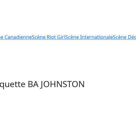
ne
Canadienne
Scène
Riot Girl
Scène
Internationale
Scène
Déc
tiquette
BA JOHNSTON