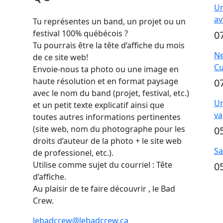
Un
av
Tu représentes un band, un projet ou un
festival 100% québécois ?
0
Tu pourrais être la tête d’affiche du mois
Ne
de ce site web!
Cu
Envoie-nous ta photo ou une image en
haute résolution et en format paysage
0
avec le nom du band (projet, festival, etc.)
Un
et un petit texte explicatif ainsi que
va
toutes autres informations pertinentes
(site web, nom du photographe pour les
0
droits d’auteur de la photo + le site web
Sa
de professionel, etc.).
Utilise comme sujet du courriel : Tête
0
d’affiche.
Au plaisir de te faire découvrir , le Bad
Crew.
lebadcrew@lebadcrew.ca