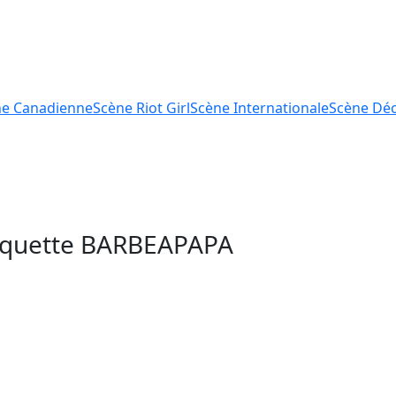
ne
Canadienne
Scène
Riot Girl
Scène
Internationale
Scène
Déc
tiquette
BARBEAPAPA