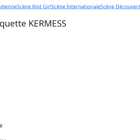
dienne
Scène
Riot Girl
Scène
Internationale
Scène
Découver
tiquette
KERMESS
gé