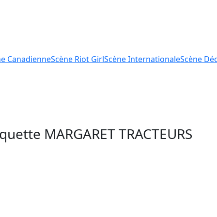
ne
Canadienne
Scène
Riot Girl
Scène
Internationale
Scène
Déc
tiquette
MARGARET TRACTEURS