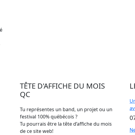
gé
e
TÊTE D'AFFICHE DU MOIS
L
QC
Un
av
Tu représentes un band, un projet ou un
festival 100% québécois ?
0
Tu pourrais être la tête d’affiche du mois
Ne
de ce site web!