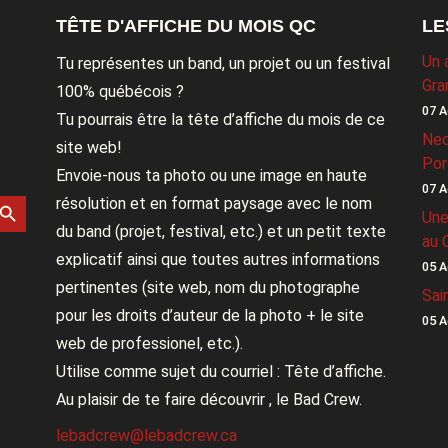
TÊTE D'AFFICHE DU MOIS QC
LE
Un 
Tu représentes un band, un projet ou un festival
Gra
100% québécois ?
07 A
Tu pourrais être la tête d’affiche du mois de ce
Nec
site web!
Por
Envoie-nous ta photo ou une image en haute
07 A
rch Button
résolution et en format paysage avec le nom
Une
du band (projet, festival, etc.) et un petit texte
au 
explicatif ainsi que toutes autres informations
05 A
pertinentes (site web, nom du photographe
Sai
pour les droits d’auteur de la photo + le site
05 A
web de professionel, etc.).
Utilise comme sujet du courriel : Tête d’affiche.
Au plaisir de te faire découvrir , le Bad Crew.
lebadcrew@lebadcrew.ca