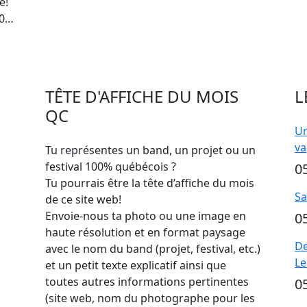
e!
20…
TÊTE D'AFFICHE DU MOIS
L
QC
Un
va
Tu représentes un band, un projet ou un
festival 100% québécois ?
0
Tu pourrais être la tête d’affiche du mois
Sa
de ce site web!
Envoie-nous ta photo ou une image en
0
haute résolution et en format paysage
De
avec le nom du band (projet, festival, etc.)
Le
et un petit texte explicatif ainsi que
toutes autres informations pertinentes
0
(site web, nom du photographe pour les