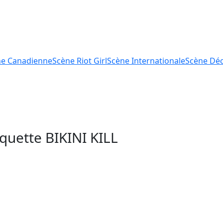
ne
Canadienne
Scène
Riot Girl
Scène
Internationale
Scène
Déc
tiquette
BIKINI KILL