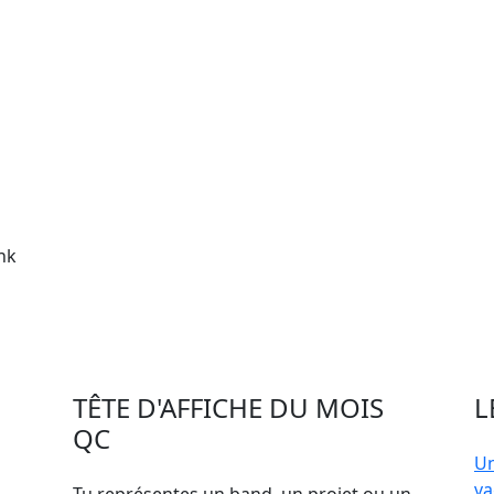
nk
TÊTE D'AFFICHE DU MOIS
L
QC
Un
va