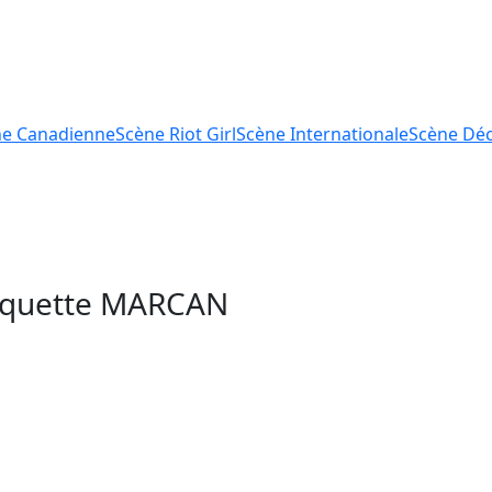
ne
Canadienne
Scène
Riot Girl
Scène
Internationale
Scène
Déc
tiquette
MARCAN