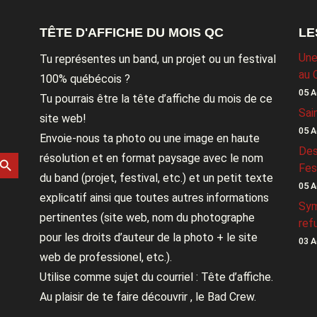
TÊTE D'AFFICHE DU MOIS QC
LE
Une
Tu représentes un band, un projet ou un festival
au 
100% québécois ?
05 A
Tu pourrais être la tête d’affiche du mois de ce
Sai
site web!
05 A
Envoie-nous ta photo ou une image en haute
Des
rch Button
résolution et en format paysage avec le nom
Fes
du band (projet, festival, etc.) et un petit texte
05 A
explicatif ainsi que toutes autres informations
Sym
pertinentes (site web, nom du photographe
ref
pour les droits d’auteur de la photo + le site
03 A
web de professionel, etc.).
Utilise comme sujet du courriel : Tête d’affiche.
Au plaisir de te faire découvrir , le Bad Crew.