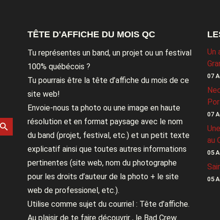
TÊTE D'AFFICHE DU MOIS QC
LE
Un 
Tu représentes un band, un projet ou un festival
Gra
100% québécois ?
07 A
Tu pourrais être la tête d’affiche du mois de ce
Nec
site web!
Por
Envoie-nous ta photo ou une image en haute
07 A
rch Button
résolution et en format paysage avec le nom
Une
du band (projet, festival, etc.) et un petit texte
au 
explicatif ainsi que toutes autres informations
05 A
pertinentes (site web, nom du photographe
Sai
pour les droits d’auteur de la photo + le site
05 A
web de professionel, etc.).
Utilise comme sujet du courriel : Tête d’affiche.
Au plaisir de te faire découvrir , le Bad Crew.