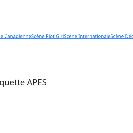
ne
Canadienne
Scène
Riot Girl
Scène
Internationale
Scène
Déc
tiquette
APES