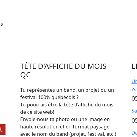
es
TÊTE D'AFFICHE DU MOIS
L
QC
Un
va
Tu représentes un band, un projet ou un
festival 100% québécois ?
0
Tu pourrais être la tête d’affiche du mois
Sa
de ce site web!
Envoie-nous ta photo ou une image en
0
ch Button
haute résolution et en format paysage
De
avec le nom du band (projet, festival, etc.)