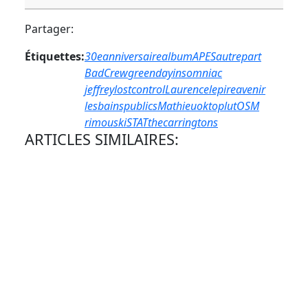
Partager:
Étiquettes:
30eanniversaire
album
APES
autrepart
BadCrew
greenday
insomniac
jeffreylostcontrol
Laurence
lepireavenir
lesbainspublics
Mathieu
oktoplut
OSM
rimouski
STAT
thecarringtons
ARTICLES SIMILAIRES: