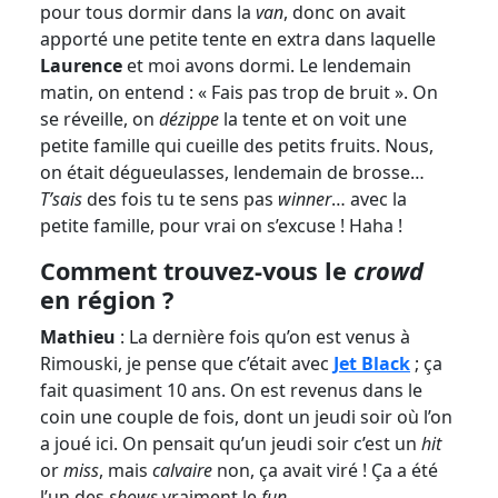
pour tous dormir dans la
van
, donc on avait
apporté une petite tente en extra dans laquelle
Laurence
et moi avons dormi. Le lendemain
matin, on entend : « Fais pas trop de bruit ». On
se réveille, on
dézippe
la tente et on voit une
petite famille qui cueille des petits fruits. Nous,
on était dégueulasses, lendemain de brosse…
T’sais
des fois tu te sens pas
winner
… avec la
petite famille, pour vrai on s’excuse ! Haha !
Comment trouvez-vous le
crowd
en région ?
Mathieu
: La dernière fois qu’on est venus à
Rimouski, je pense que c’était avec
Jet Black
; ça
fait quasiment 10 ans. On est revenus dans le
coin une couple de fois, dont un jeudi soir où l’on
a joué ici. On pensait qu’un jeudi soir c’est un
hit
or
miss
, mais
calvaire
non, ça avait viré ! Ça a été
l’un des
shows
vraiment le
fun
.