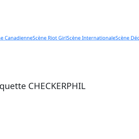
ne
Canadienne
Scène
Riot Girl
Scène
Internationale
Scène
Déc
tiquette
CHECKERPHIL