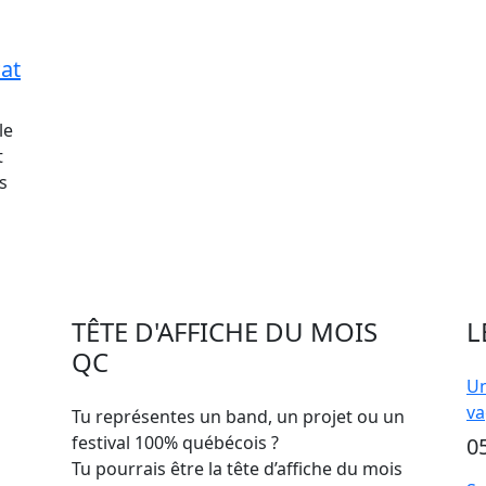
Pat
le
t
s
TÊTE D'AFFICHE DU MOIS
L
QC
Un
va
Tu représentes un band, un projet ou un
festival 100% québécois ?
0
Tu pourrais être la tête d’affiche du mois