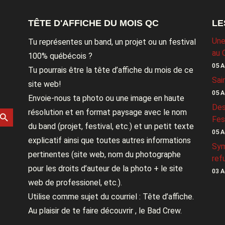
TÊTE D'AFFICHE DU MOIS QC
LE
Une
Tu représentes un band, un projet ou un festival
au 
100% québécois ?
05 A
Tu pourrais être la tête d’affiche du mois de ce
Sai
site web!
05 A
Envoie-nous ta photo ou une image en haute
Des
rch Button
résolution et en format paysage avec le nom
Fes
du band (projet, festival, etc.) et un petit texte
05 A
explicatif ainsi que toutes autres informations
Sym
pertinentes (site web, nom du photographe
ref
pour les droits d’auteur de la photo + le site
03 A
web de professionel, etc.).
Utilise comme sujet du courriel : Tête d’affiche.
Au plaisir de te faire découvrir , le Bad Crew.