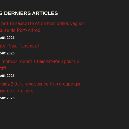
S DERNIERS ARTICLES
 petite saucette et de bien belles vagues
Culte de Port-Alfred
oût 2026
nte-Prax, Tabarnax !
oût 2026
 momies rodent à Baie-St-Paul pour Le
tif!
oût 2026
bioz 2.0 : la renaissance d’un groupe qui
use de s’éteindre
oût 2026