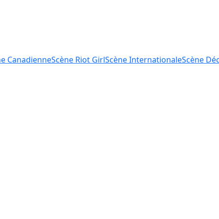
ne
Canadienne
Scène
Riot Girl
Scène
Internationale
Scène
Déc