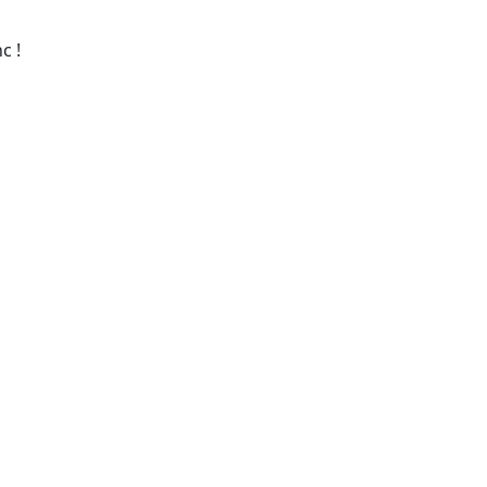
c !
s