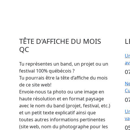
TÊTE D'AFFICHE DU MOIS
L
QC
Un
av
Tu représentes un band, un projet ou un
festival 100% québécois ?
0
Tu pourrais être la tête d’affiche du mois
Ne
de ce site web!
Cu
Envoie-nous ta photo ou une image en
haute résolution et en format paysage
0
avec le nom du band (projet, festival, etc.)
Un
et un petit texte explicatif ainsi que
va
toutes autres informations pertinentes
(site web, nom du photographe pour les
0