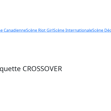
ne
Canadienne
Scène
Riot Girl
Scène
Internationale
Scène
Déc
tiquette
CROSSOVER