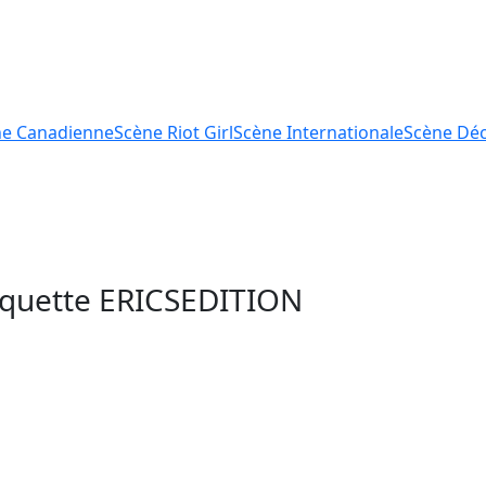
ne
Canadienne
Scène
Riot Girl
Scène
Internationale
Scène
Déc
tiquette
ERICSEDITION