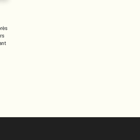
près
rs
ant