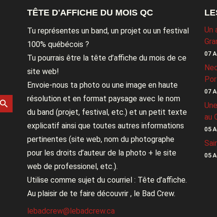
TÊTE D'AFFICHE DU MOIS QC
LE
Un 
Tu représentes un band, un projet ou un festival
Gra
100% québécois ?
07 A
Tu pourrais être la tête d’affiche du mois de ce
Nec
site web!
Por
Envoie-nous ta photo ou une image en haute
07 A
rch Button
résolution et en format paysage avec le nom
Une
du band (projet, festival, etc.) et un petit texte
au 
explicatif ainsi que toutes autres informations
05 A
pertinentes (site web, nom du photographe
Sai
pour les droits d’auteur de la photo + le site
05 A
web de professionel, etc.).
Utilise comme sujet du courriel : Tête d’affiche.
Au plaisir de te faire découvrir , le Bad Crew.
lebadcrew@lebadcrew.ca