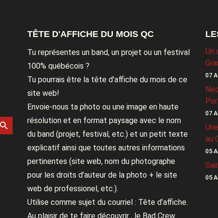
TÊTE D'AFFICHE DU MOIS QC
LE
Un 
Tu représentes un band, un projet ou un festival
Gra
100% québécois ?
07 A
Tu pourrais être la tête d’affiche du mois de ce
Nec
site web!
Por
Envoie-nous ta photo ou une image en haute
07 A
rch Button
résolution et en format paysage avec le nom
Une
du band (projet, festival, etc.) et un petit texte
au 
explicatif ainsi que toutes autres informations
05 A
pertinentes (site web, nom du photographe
Sai
pour les droits d’auteur de la photo + le site
05 A
web de professionel, etc.).
Utilise comme sujet du courriel : Tête d’affiche.
Au plaisir de te faire découvrir , le Bad Crew.