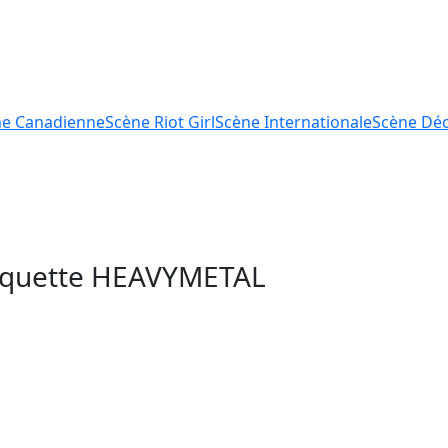
ne
Canadienne
Scène
Riot Girl
Scène
Internationale
Scène
Déc
tiquette
HEAVYMETAL