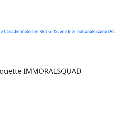
ne
Canadienne
Scène
Riot Girl
Scène
Internationale
Scène
Déc
tiquette
IMMORALSQUAD