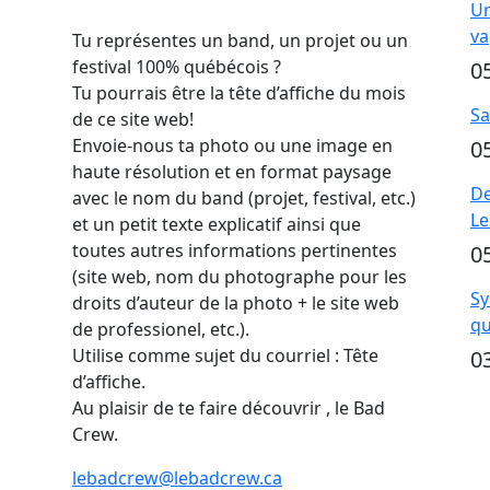
Un
va
Tu représentes un band, un projet ou un
festival 100% québécois ?
0
Tu pourrais être la tête d’affiche du mois
Sa
de ce site web!
Envoie-nous ta photo ou une image en
0
haute résolution et en format paysage
De
avec le nom du band (projet, festival, etc.)
Le
et un petit texte explicatif ainsi que
toutes autres informations pertinentes
0
(site web, nom du photographe pour les
Sy
droits d’auteur de la photo + le site web
qu
de professionel, etc.).
Utilise comme sujet du courriel : Tête
0
d’affiche.
Au plaisir de te faire découvrir , le Bad
Crew.
lebadcrew@lebadcrew.ca