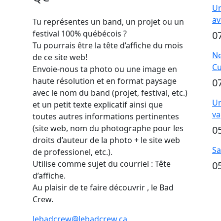
Un
av
Tu représentes un band, un projet ou un
festival 100% québécois ?
0
Tu pourrais être la tête d’affiche du mois
Ne
de ce site web!
Cu
Envoie-nous ta photo ou une image en
haute résolution et en format paysage
0
avec le nom du band (projet, festival, etc.)
Un
et un petit texte explicatif ainsi que
va
toutes autres informations pertinentes
(site web, nom du photographe pour les
0
droits d’auteur de la photo + le site web
Sa
de professionel, etc.).
Utilise comme sujet du courriel : Tête
0
d’affiche.
Au plaisir de te faire découvrir , le Bad
Crew.
lebadcrew@lebadcrew.ca