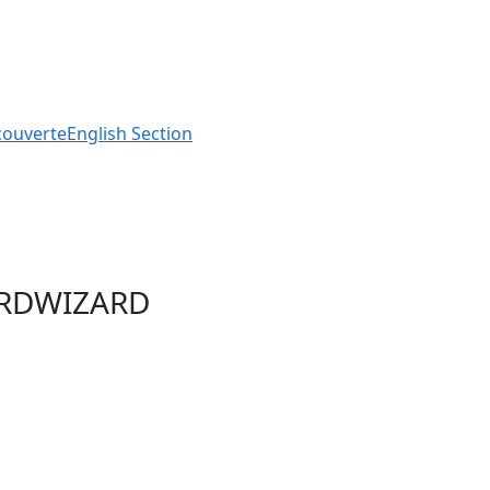
ouverte
English
Section
ARDWIZARD