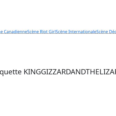
ne
Canadienne
Scène
Riot Girl
Scène
Internationale
Scène
Déc
tiquette
KINGGIZZARDANDTHELIZ