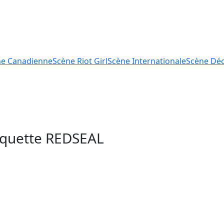
ne
Canadienne
Scène
Riot Girl
Scène
Internationale
Scène
Déc
tiquette
REDSEAL