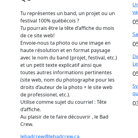
Un
va
Tu représentes un band, un projet ou un
festival 100% québécois ?
0
Tu pourrais être la tête d’affiche du mois
Sa
de ce site web!
Envoie-nous ta photo ou une image en
0
haute résolution et en format paysage
De
avec le nom du band (projet, festival, etc.)
Le
et un petit texte explicatif ainsi que
toutes autres informations pertinentes
0
(site web, nom du photographe pour les
Sy
droits d’auteur de la photo + le site web
qu
de professionel, etc.).
Utilise comme sujet du courriel : Tête
0
d’affiche.
Au plaisir de te faire découvrir , le Bad
Crew.
lebadcrew@lebadcrew.ca