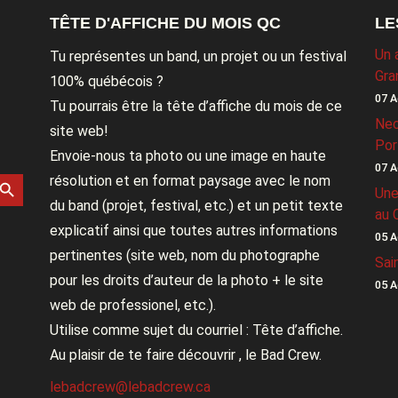
TÊTE D'AFFICHE DU MOIS QC
LE
Un 
Tu représentes un band, un projet ou un festival
Gra
100% québécois ?
07 A
Tu pourrais être la tête d’affiche du mois de ce
Nec
site web!
Por
Envoie-nous ta photo ou une image en haute
07 A
rch Button
résolution et en format paysage avec le nom
Une
du band (projet, festival, etc.) et un petit texte
au 
explicatif ainsi que toutes autres informations
05 A
pertinentes (site web, nom du photographe
Sai
pour les droits d’auteur de la photo + le site
05 A
web de professionel, etc.).
Utilise comme sujet du courriel : Tête d’affiche.
Au plaisir de te faire découvrir , le Bad Crew.
lebadcrew@lebadcrew.ca