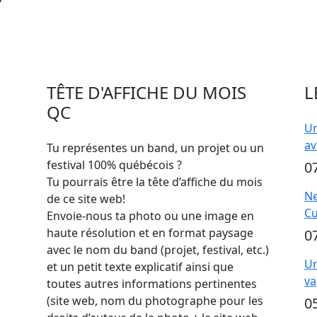
TÊTE D'AFFICHE DU MOIS
L
QC
Un
av
Tu représentes un band, un projet ou un
festival 100% québécois ?
0
Tu pourrais être la tête d’affiche du mois
Ne
de ce site web!
Cu
Envoie-nous ta photo ou une image en
haute résolution et en format paysage
0
avec le nom du band (projet, festival, etc.)
Un
et un petit texte explicatif ainsi que
va
toutes autres informations pertinentes
(site web, nom du photographe pour les
0