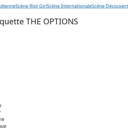
dienne
Scène
Riot Girl
Scène
Internationale
Scène
Découver
tiquette
THE OPTIONS
e
?
he
que