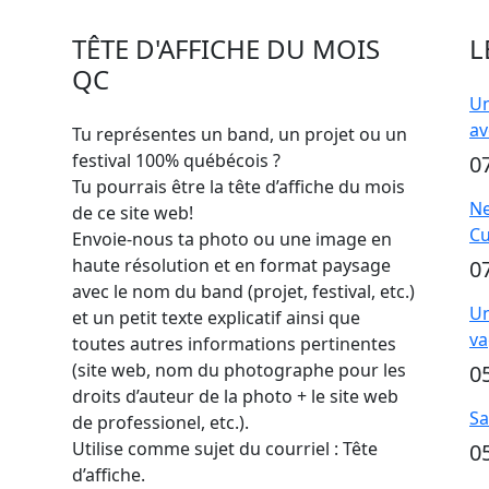
TÊTE D'AFFICHE DU MOIS
L
QC
Un
av
Tu représentes un band, un projet ou un
festival 100% québécois ?
0
Tu pourrais être la tête d’affiche du mois
Ne
de ce site web!
Cu
Envoie-nous ta photo ou une image en
haute résolution et en format paysage
0
avec le nom du band (projet, festival, etc.)
Un
et un petit texte explicatif ainsi que
va
toutes autres informations pertinentes
(site web, nom du photographe pour les
0
droits d’auteur de la photo + le site web
Sa
de professionel, etc.).
Utilise comme sujet du courriel : Tête
0
d’affiche.