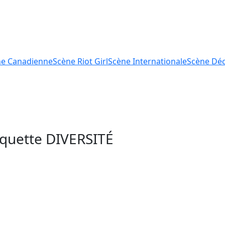
ne
Canadienne
Scène
Riot Girl
Scène
Internationale
Scène
Déc
tiquette
DIVERSITÉ