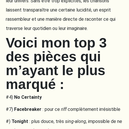
leur univers. Sans être trop explicites, les chansons
laissent transparaître une certaine lucidité, un esprit
rassembleur et une manière directe de raconter ce qui
traverse leur quotidien ou leur imaginaire.
Voici mon top 3
des pièces qui
m’ayant le plus
marqué :
#4)
No Certainty
#7)
Facebreaker
: pour ce
riff
complètement irrésistible
#)
Tonight
: plus douce, très
sing-along
, impossible de ne