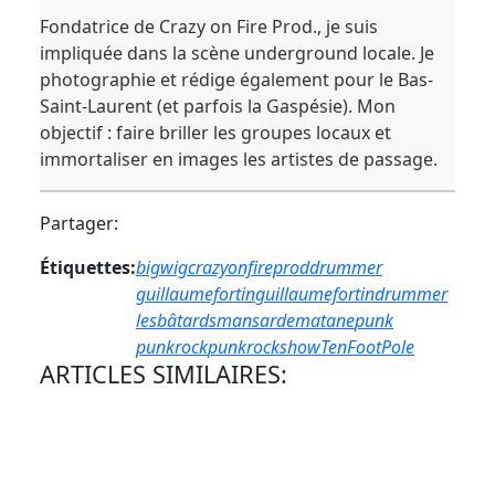
Fondatrice de Crazy on Fire Prod., je suis
impliquée dans la scène underground locale. Je
photographie et rédige également pour le Bas-
Saint-Laurent (et parfois la Gaspésie). Mon
objectif : faire briller les groupes locaux et
immortaliser en images les artistes de passage.
Partager:
Étiquettes:
bigwig
crazyonfireprod
drummer
guillaumefortin
guillaumefortindrummer
lesbâtards
mansarde
matane
punk
punkrock
punkrockshow
TenFootPole
ARTICLES SIMILAIRES: