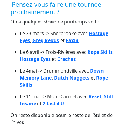
Pensez-vous faire une tournée
prochainement ?
On a quelques
shows
ce printemps soit :
Le 23 mars -> Sherbrooke avec
Hostage
Eyes
,
Greg Rekus
et
Faxin
Le 6 avril -> Trois-Rivières avec
Rope Skills
,
Hostage Eyes
et
Crachat
Le 4mai -> Drummondville avec
Down
Memory Lane
,
Dutch Nuggets
et
Rope
Skills
Le 11 mai -> Mont-Carmel avec
Reset
,
Still
Insane
et
2 fast 4 U
On reste disponible pour le reste de l’été et de
l’hiver.