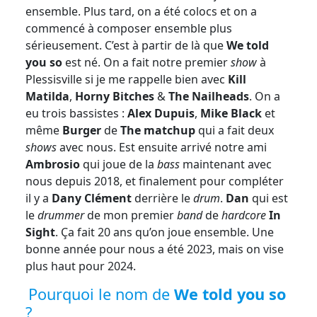
ensemble. Plus tard, on a été colocs et on a
commencé à composer ensemble plus
sérieusement. C’est à partir de là que
We told
you so
est né. On a fait notre premier
show
à
Plessisville si je me rappelle bien avec
Kill
Matilda
,
Horny Bitches
&
The Nailheads
. On a
eu trois bassistes :
Alex Dupuis
,
Mike Black
et
même
Burger
de
The matchup
qui a fait deux
shows
avec nous. Est ensuite arrivé notre ami
Ambrosio
qui joue de la
bass
maintenant avec
nous depuis 2018, et finalement pour compléter
il y a
Dany Clément
derrière le
drum
.
Dan
qui est
le
drummer
de mon premier
band
de
hardcore
In
Sight
. Ça fait 20 ans qu’on joue ensemble. Une
bonne année pour nous a été 2023, mais on vise
plus haut pour 2024.
Pourquoi le nom de
We told you so
?