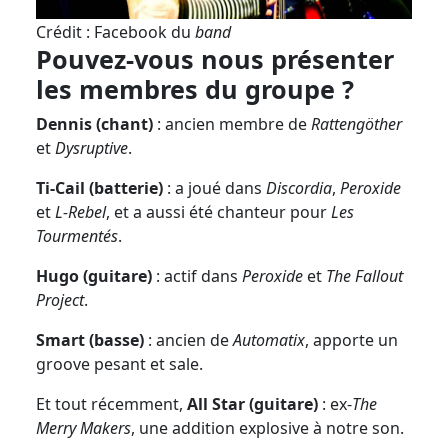
Crédit : Facebook du
band
Pouvez-vous nous présenter
les membres du groupe ?
Dennis (chant)
: ancien membre de
Rattengöther
et
Dysruptive
.
Ti-Cail (batterie)
: a joué dans
Discordia
,
Peroxide
et
L-Rebel
, et a aussi été chanteur pour
Les
Tourmentés
.
Hugo (guitare)
: actif dans
Peroxide
et
The Fallout
Project
.
Smart (basse)
: ancien de
Automatix
, apporte un
groove pesant et sale.
Et tout récemment,
All Star (guitare)
: ex-
The
Merry Makers
, une addition explosive à notre son.