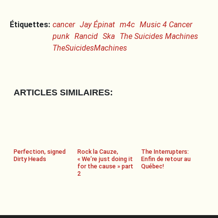
Étiquettes:
cancer
Jay Épinat
m4c
Music 4 Cancer
punk
Rancid
Ska
The Suicides Machines
TheSuicidesMachines
ARTICLES SIMILAIRES:
Perfection, signed
Rock la Cauze,
The Interrupters:
Dirty Heads
« We’re just doing it
Enfin de retour au
for the cause » part
Québec!
2