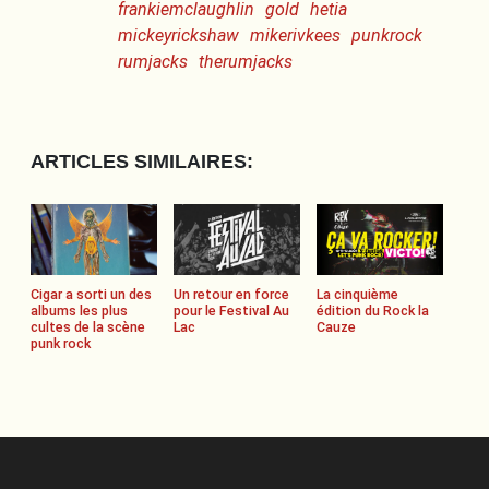
frankiemclaughlin
gold
hetia
mickeyrickshaw
mikerivkees
punkrock
rumjacks
therumjacks
ARTICLES SIMILAIRES:
Cigar a sorti un des
Un retour en force
La cinquième
albums les plus
pour le Festival Au
édition du Rock la
cultes de la scène
Lac
Cauze
punk rock