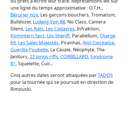
ou prêts à écrire leur trace. Représentons-les sur
une ligne du temps approximative : O.T.H.,
Bérurier noir
, Les garçons bouchers, Tromatism,
Bulldozer,
Ludwig Von 88
, No Class, Camera
Silens,
Les Rats
,
Les Cadavres
, Infraktion,
Komintern Sect
,
Les Sheriff
, Parabellum,
Charge
69
,
Les Sales Majestés
, Piranhas,
Anti Clockwise
,
Guerilla Poubelle
, La Cavale, Néophyte, The
Janitors,
22 longs riffs
,
CORBILLARD
,
Syndrome
81
, Squelette, Cuir…
Cinq autres dates seront attaquées par
TADOS
pour la tournée qui se poursuit en direction de
Rimouski.