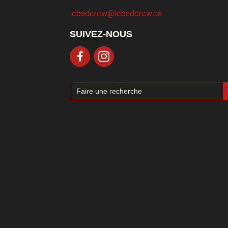
lebadcrew@lebadcrew.ca
SUIVEZ-NOUS
Sea
Search
for: