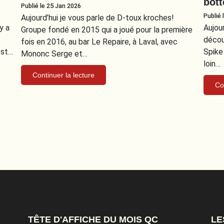
bott
Publié le 25 Jan 2026
Publié 
Aujourd’hui je vous parle de D-toux kroches!
y a
Aujour
Groupe fondé en 2015 qui a joué pour la première
décou
fois en 2016, au bar Le Repaire, à Laval, avec
est…
Spike
Mononc Serge et…
loin…
Continuer la lecture
Co
TÊTE D'AFFICHE DU MOIS QC
LE