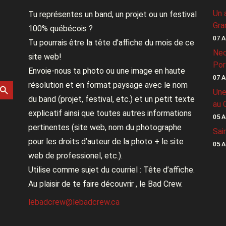
Un 
Tu représentes un band, un projet ou un festival
Gra
100% québécois ?
07 A
Tu pourrais être la tête d’affiche du mois de ce
Nec
site web!
Por
Envoie-nous ta photo ou une image en haute
07 A
rch Button
résolution et en format paysage avec le nom
Une
du band (projet, festival, etc.) et un petit texte
au 
explicatif ainsi que toutes autres informations
05 A
pertinentes (site web, nom du photographe
Sai
pour les droits d’auteur de la photo + le site
05 A
web de professionel, etc.).
Utilise comme sujet du courriel : Tête d’affiche.
Au plaisir de te faire découvrir , le Bad Crew.
lebadcrew@lebadcrew.ca