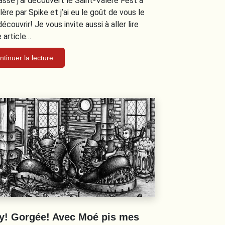
assé j’ai découvert le Saint-Valère Fest à
ère par Spike et j’ai eu le goût de vous le
découvrir! Je vous invite aussi à aller lire
e article…
ntinuer la lecture
y! Gorgée! Avec Moé pis mes