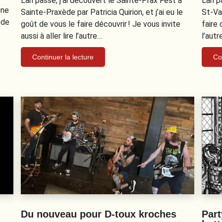
L’an passé, j’ai découvert le Sainte-Prax Fest à
L’an p
ène
Sainte-Praxède par Patricia Quirion, et j’ai eu le
St-Val
ode
goût de vous le faire découvrir ! Je vous invite
faire 
aussi à aller lire l’autre…
l’autr
Continuer la lecture
Co
Du nouveau pour D-toux kroches
Part