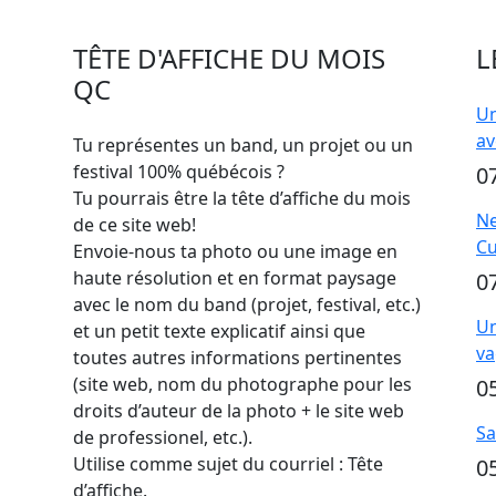
TÊTE D'AFFICHE DU MOIS
L
QC
Un
av
Tu représentes un band, un projet ou un
festival 100% québécois ?
0
Tu pourrais être la tête d’affiche du mois
Ne
de ce site web!
Cu
Envoie-nous ta photo ou une image en
haute résolution et en format paysage
0
avec le nom du band (projet, festival, etc.)
Un
et un petit texte explicatif ainsi que
va
toutes autres informations pertinentes
(site web, nom du photographe pour les
0
droits d’auteur de la photo + le site web
Sa
de professionel, etc.).
Utilise comme sujet du courriel : Tête
0
d’affiche.