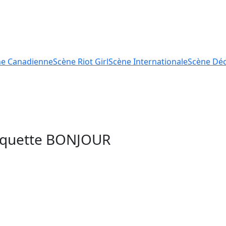
ne
Canadienne
Scène
Riot Girl
Scène
Internationale
Scène
Déc
tiquette
BONJOUR