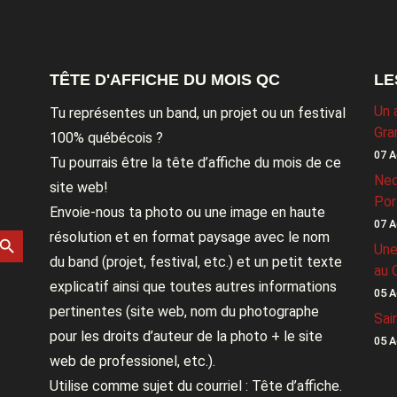
TÊTE D'AFFICHE DU MOIS QC
LE
Un 
Tu représentes un band, un projet ou un festival
Gra
100% québécois ?
07 A
Tu pourrais être la tête d’affiche du mois de ce
Nec
site web!
Por
Envoie-nous ta photo ou une image en haute
07 A
rch Button
résolution et en format paysage avec le nom
Une
du band (projet, festival, etc.) et un petit texte
au 
explicatif ainsi que toutes autres informations
05 A
pertinentes (site web, nom du photographe
Sai
pour les droits d’auteur de la photo + le site
05 A
web de professionel, etc.).
Utilise comme sujet du courriel : Tête d’affiche.